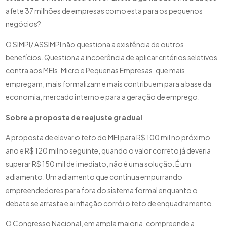
afete 37 milhões de empresas como esta para os pequenos
negócios?
O SIMPI/ ASSIMPI não questiona a existência de outros
benefícios. Questiona a incoerência de aplicar critérios seletivos
contra aos MEIs, Micro e Pequenas Empresas, que mais
empregam, mais formalizam e mais contribuem para a base da
economia, mercado interno e para a geração de emprego.
Sobre a proposta de reajuste gradual
A proposta de elevar o teto do MEI para R$ 100 mil no próximo
ano e R$ 120 mil no seguinte, quando o valor correto já deveria
superar R$ 150 mil de imediato, não é uma solução. É um
adiamento. Um adiamento que continua empurrando
empreendedores para fora do sistema formal enquanto o
debate se arrasta e a inflação corrói o teto de enquadramento.
O Congresso Nacional, em ampla maioria, compreende a