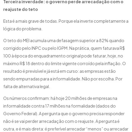
Terceira inverdade: o governo perde arrecadação com o
reajuste do teto
Esta é a mais grave de todas. Porque ela inverte completamente a
lógica do problema.
O teto do MEI acumula uma defasagem superior a 82% quando
corrigido pelo INPC ou pelo IGPM. Na prática, quem faturava R$
100 à época do enquadramento original pode faturar, hoje, no
máximo R$ 18 dentro do limite vigente corroído pela inflação. O
resultado é previsível e já está em curso: as empresas estão
sendo empurradas para a informalidade. Não por escolha. Por
falta de alternativa legal.
Os números confirmam: há hoje 20 milhões de empresas na
informalidade contra 17 milhões na formalidade (dados do
Governo Federal). A pergunta que o governo precisa responder
não é se vai perder arrecadação com o reajuste. A pergunta é
outra, e é mais direta: é preferível arrecadar “menos” ou arrecadar