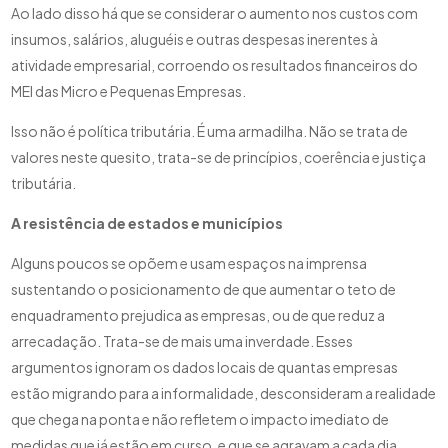
Ao lado disso há que se considerar o aumento nos custos com
insumos, salários, aluguéis e outras despesas inerentes à
atividade empresarial, corroendo os resultados financeiros do
MEI das Micro e Pequenas Empresas.
Isso não é política tributária. É uma armadilha. Não se trata de
valores neste quesito, trata-se de princípios, coerência e justiça
tributária.
A resistência de estados e municípios
Alguns poucos se opõem e usam espaços na imprensa
sustentando o posicionamento de que aumentar o teto de
enquadramento prejudica as empresas, ou de que reduz a
arrecadação. Trata-se de mais uma inverdade. Esses
argumentos ignoram os dados locais de quantas empresas
estão migrando para a informalidade, desconsideram a realidade
que chega na ponta e não refletem o impacto imediato de
medidas que já estão em curso, e que se agravam a cada dia,