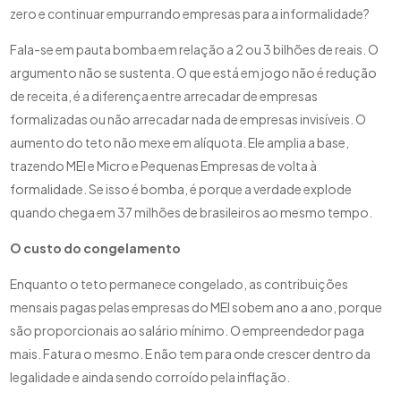
zero e continuar empurrando empresas para a informalidade?
Fala-se em pauta bomba em relação a 2 ou 3 bilhões de reais. O
argumento não se sustenta. O que está em jogo não é redução
de receita, é a diferença entre arrecadar de empresas
formalizadas ou não arrecadar nada de empresas invisíveis. O
aumento do teto não mexe em alíquota. Ele amplia a base,
trazendo MEI e Micro e Pequenas Empresas de volta à
formalidade. Se isso é bomba, é porque a verdade explode
quando chega em 37 milhões de brasileiros ao mesmo tempo.
O custo do congelamento
Enquanto o teto permanece congelado, as contribuições
mensais pagas pelas empresas do MEI sobem ano a ano, porque
são proporcionais ao salário mínimo. O empreendedor paga
mais. Fatura o mesmo. E não tem para onde crescer dentro da
legalidade e ainda sendo corroído pela inflação.