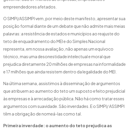
empreendedores afetados.
O SIMPI/ASSIMPI vem, por meio deste manifesto, apresentar sua
posição formal diante de um debate que não admite mais meias
palavras: a resistência de estados e municípios ao reajuste do
teto de enquadramento do MEI e do Simples Nacional
representa, em nossa avaliação, não apenas um equívoco
técnico, mas uma desonestidade intelectual e moral que
prejudica diretamente 20 milhões de empresas na informalidade
e 17 milhões que ainda resistem dentro da legalidade do MEI.
Na última semana, assistimos à disseminação de argumentos
que atribuem ao aumento do teto um suposto efeito prejudicial
às empresas e à arrecadação pública. Não há como tratar esses
argumentos com suavidade. São inverdades. E o SIMPI/ ASSIMPI
têm a obrigação de nomeá-las como tal.
Primeira inverdade: o aumento do teto prejudica as