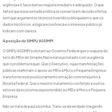
urgência e é favorável ao reajuste imediato e adequado. O que
falta é que essa vontade política se converta em decisão efetiva,
sem que argumentos técnicos inverídicos bloqueiem o que os
dados históricos, a lógica econômica e o interesse público já
indicam com clareza.
A posição do SIMPI/ ASSIMPI
O SIMPI/ ASSIMPI solicitam ao Governo Federal que o reajuste do
teto do MEI e do Simples Nacional seja tratado com a urgência
que o problema requer. Que o Executivo, cujas manifestações
públicas reafirmam o apoio ao MEI e à Micro e Pequena Empresa,
transforme esse posicionamento em ação concreta junto à
Receita Federal. Que o mesmo tratamento conferido a outros
setores da economia seja estendido ao MEI e à Micro e Pequena
Empresa.
Não se trata de pauta bomba. Trata-se da verdade chegando