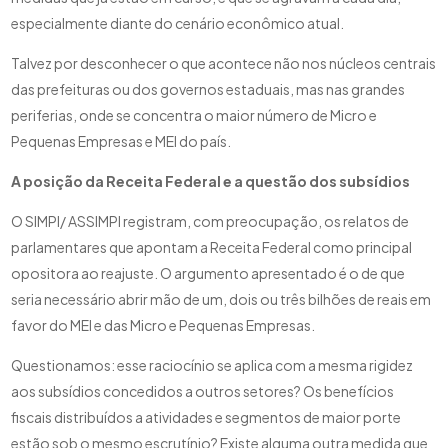
especialmente diante do cenário econômico atual.
Talvez por desconhecer o que acontece não nos núcleos centrais
das prefeituras ou dos governos estaduais, mas nas grandes
periferias, onde se concentra o maior número de Micro e
Pequenas Empresas e MEI do país.
A posição da Receita Federal e a questão dos subsídios
O SIMPI/ ASSIMPI registram, com preocupação, os relatos de
parlamentares que apontam a Receita Federal como principal
opositora ao reajuste. O argumento apresentado é o de que
seria necessário abrir mão de um, dois ou três bilhões de reais em
favor do MEI e das Micro e Pequenas Empresas.
Questionamos: esse raciocínio se aplica com a mesma rigidez
aos subsídios concedidos a outros setores? Os benefícios
fiscais distribuídos a atividades e segmentos de maior porte
estão sob o mesmo escrutínio? Existe alguma outra medida que