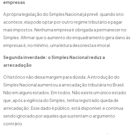
empresas
A própria legislação do Simples Nacional já prevê: quando isto
acontece, ela pode optar por outro regime tributário e pagar
mais impostos. Nenhuma empresa é obrigada a permanecer no
Simples. Afirmar que o aumento do enquadramento gera dano às
empresas é, no mínimo, uma leitura desonesta e imoral.
Segunda inverdade: o Simples Nacional reduz a
arrecadação
O histórico não deixa margem para dúvida. A introdução do
Simples Nacional aumentou a arrecadação tributária no Brasil.
Não em alguns estados. Em todos. Não existe um único estado
que, após a vigência do Simples, tenha registrado queda de
arrecadação. Esse dado é público, está disponível, e continua
sendo ignorado por aqueles que sustentam o argumento
contrário.