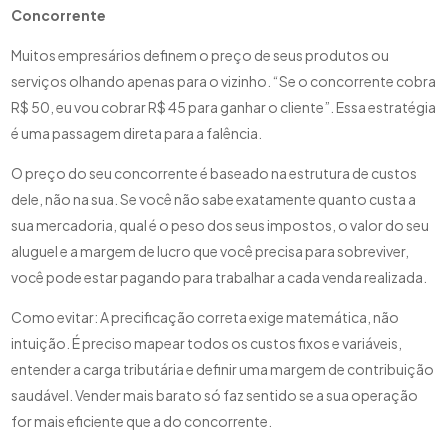
Concorrente
Muitos empresários definem o preço de seus produtos ou
serviços olhando apenas para o vizinho. “Se o concorrente cobra
R$ 50, eu vou cobrar R$ 45 para ganhar o cliente”. Essa estratégia
é uma passagem direta para a falência.
O preço do seu concorrente é baseado na estrutura de custos
dele, não na sua. Se você não sabe exatamente quanto custa a
sua mercadoria, qual é o peso dos seus impostos, o valor do seu
aluguel e a margem de lucro que você precisa para sobreviver,
você pode estar pagando para trabalhar a cada venda realizada.
Como evitar: A precificação correta exige matemática, não
intuição. É preciso mapear todos os custos fixos e variáveis,
entender a carga tributária e definir uma margem de contribuição
saudável. Vender mais barato só faz sentido se a sua operação
for mais eficiente que a do concorrente.