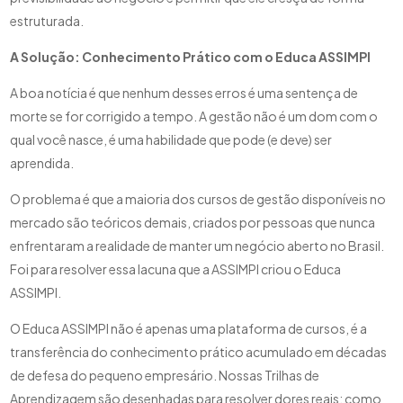
estruturada.
A Solução: Conhecimento Prático com o Educa ASSIMPI
A boa notícia é que nenhum desses erros é uma sentença de
morte se for corrigido a tempo. A gestão não é um dom com o
qual você nasce, é uma habilidade que pode (e deve) ser
aprendida.
O problema é que a maioria dos cursos de gestão disponíveis no
mercado são teóricos demais, criados por pessoas que nunca
enfrentaram a realidade de manter um negócio aberto no Brasil.
Foi para resolver essa lacuna que a ASSIMPI criou o Educa
ASSIMPI.
O Educa ASSIMPI não é apenas uma plataforma de cursos, é a
transferência do conhecimento prático acumulado em décadas
de defesa do pequeno empresário. Nossas Trilhas de
Aprendizagem são desenhadas para resolver dores reais: como