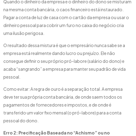
Quando o dinheiro da empresa e o dinheiro do dono se misturam
na mesma conta bancária, o caos financeiro está instaurado.
Pagar a conta de luz de casa com o cartão da empresa ou usar o
dinheiro pessoal para cobrir um furo no caixa do negócio cria
uma ilusão perigosa.
O resultado dessa mistura é que o empresário nunca sabe se a
empresa está realmente dando lucro ou prejuízo. Ele não
consegue definir o seu próprio pró-labore (salário do dono) e
acaba “sangrando” a empresa para manter seu padrão de vida
pessoal.
Como evitar: A regra de ouro é a separação total. A empresa
deve ter sua própria conta bancária, de onde saem todos os
pagamentos de fornecedores e impostos, e de onde é
transferido um valor fixo mensal (o pró-labore) para a conta
pessoal do dono.
Erro 2: Precificação Baseada no “Achismo” ou no