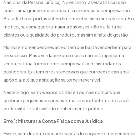
Nacional da Pessoa Jurídica). No entanto, as estatísticas são
cruéis: uma grande parcela das micro e pequenas empresas no
Brasil fecha as portas antes de completar cinco anos de vida. E o
motivo, na esmagadora maioria das vezes, não é a falta de
clientes ou a qualidade do produto, mas sim a falta de gestão.
Muitos empreendedores acreditam que basta vender bem para
ter sucesso. Mas a verdade é que o lucro não está apenas na
venda, está na forma como a empresa é administrada nos
bastidores. Existem erros silenciosos que corroem o caixa dia
após dia, até que a situação se torne irreversível.
Neste artigo, vamos expor os três erros mais comuns que
quebram pequenas empresas e, mais importante, como você
pode evitá-los através do conhecimento prático.
Erro 1: Misturar a Conta Física com a Jurídica
Esse é, sem dúvida, o pecado capital do pequeno empreendedor.