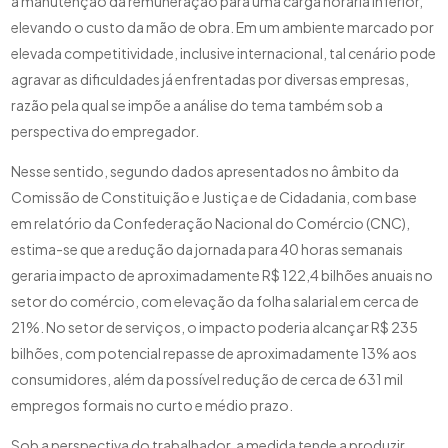
a manutenção da remuneração para uma carga horária inferior,
elevando o custo da mão de obra. Em um ambiente marcado por
elevada competitividade, inclusive internacional, tal cenário pode
agravar as dificuldades já enfrentadas por diversas empresas,
razão pela qual se impõe a análise do tema também sob a
perspectiva do empregador.
Nesse sentido, segundo dados apresentados no âmbito da
Comissão de Constituição e Justiça e de Cidadania, com base
em relatório da Confederação Nacional do Comércio (CNC),
estima-se que a redução da jornada para 40 horas semanais
geraria impacto de aproximadamente R$ 122,4 bilhões anuais no
setor do comércio, com elevação da folha salarial em cerca de
21%. No setor de serviços, o impacto poderia alcançar R$ 235
bilhões, com potencial repasse de aproximadamente 13% aos
consumidores, além da possível redução de cerca de 631 mil
empregos formais no curto e médio prazo.
Sob a perspectiva do trabalhador, a medida tende a produzir