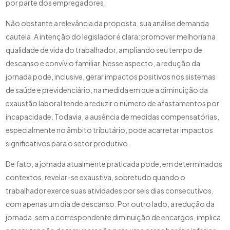
por parte dos empregadores.
Não obstante a relevância da proposta, sua análise demanda
cautela. A intenção do legislador é clara: promover melhoria na
qualidade de vida do trabalhador, ampliando seu tempo de
descanso e convívio familiar. Nesse aspecto, a redução da
jornada pode, inclusive, gerar impactos positivos nos sistemas
de saúde e previdenciário, na medida em que a diminuição da
exaustão laboral tende a reduzir o número de afastamentos por
incapacidade. Todavia, a ausência de medidas compensatórias,
especialmente no âmbito tributário, pode acarretar impactos
significativos para o setor produtivo.
De fato, a jornada atualmente praticada pode, em determinados
contextos, revelar-se exaustiva, sobretudo quando o
trabalhador exerce suas atividades por seis dias consecutivos,
com apenas um dia de descanso. Por outro lado, a redução da
jornada, sem a correspondente diminuição de encargos, implica