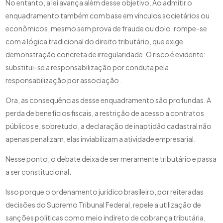
No entanto, a lei avança além desse objetivo. Ao admitir o
enquadramento também com base em vínculos societários ou
econômicos, mesmo sem prova de fraude ou dolo, rompe-se
com a lógica tradicional do direito tributário, que exige
demonstração concreta de irregularidade. O risco é evidente:
substitui-se a responsabilização por conduta pela
responsabilização por associação.
Ora, as consequências desse enquadramento são profundas. A
perda de benefícios fiscais, a restrição de acesso a contratos
públicos e, sobretudo, a declaração de inaptidão cadastral não
apenas penalizam, elas inviabilizam a atividade empresarial.
Nesse ponto, o debate deixa de ser meramente tributário e passa
a ser constitucional.
Isso porque o ordenamento jurídico brasileiro, por reiteradas
decisões do Supremo Tribunal Federal, repele a utilização de
sanções políticas como meio indireto de cobrança tributária,