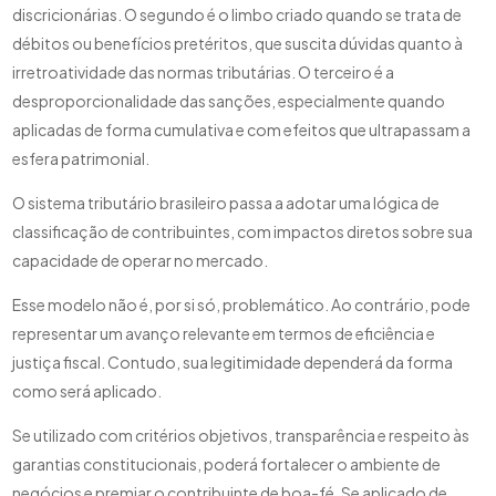
discricionárias. O segundo é o limbo criado quando se trata de
débitos ou benefícios pretéritos, que suscita dúvidas quanto à
irretroatividade das normas tributárias. O terceiro é a
desproporcionalidade das sanções, especialmente quando
aplicadas de forma cumulativa e com efeitos que ultrapassam a
esfera patrimonial.
O sistema tributário brasileiro passa a adotar uma lógica de
classificação de contribuintes, com impactos diretos sobre sua
capacidade de operar no mercado.
Esse modelo não é, por si só, problemático. Ao contrário, pode
representar um avanço relevante em termos de eficiência e
justiça fiscal. Contudo, sua legitimidade dependerá da forma
como será aplicado.
Se utilizado com critérios objetivos, transparência e respeito às
garantias constitucionais, poderá fortalecer o ambiente de
negócios e premiar o contribuinte de boa-fé. Se aplicado de