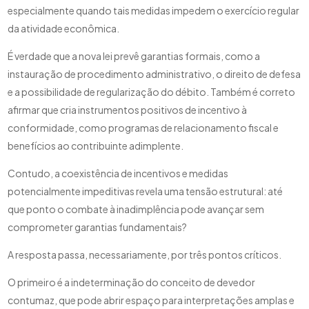
especialmente quando tais medidas impedem o exercício regular
da atividade econômica.
É verdade que a nova lei prevê garantias formais, como a
instauração de procedimento administrativo, o direito de defesa
e a possibilidade de regularização do débito. Também é correto
afirmar que cria instrumentos positivos de incentivo à
conformidade, como programas de relacionamento fiscal e
benefícios ao contribuinte adimplente.
Contudo, a coexistência de incentivos e medidas
potencialmente impeditivas revela uma tensão estrutural: até
que ponto o combate à inadimplência pode avançar sem
comprometer garantias fundamentais?
A resposta passa, necessariamente, por três pontos críticos.
O primeiro é a indeterminação do conceito de devedor
contumaz, que pode abrir espaço para interpretações amplas e