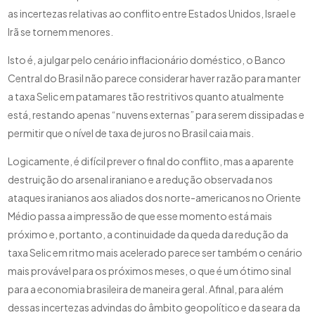
as incertezas relativas ao conflito entre Estados Unidos, Israel e
Irã se tornem menores.
Isto é, a julgar pelo cenário inflacionário doméstico, o Banco
Central do Brasil não parece considerar haver razão para manter
a taxa Selic em patamares tão restritivos quanto atualmente
está, restando apenas “nuvens externas” para serem dissipadas e
permitir que o nível de taxa de juros no Brasil caia mais.
Logicamente, é difícil prever o final do conflito, mas a aparente
destruição do arsenal iraniano e a redução observada nos
ataques iranianos aos aliados dos norte-americanos no Oriente
Médio passa a impressão de que esse momento está mais
próximo e, portanto, a continuidade da queda da redução da
taxa Selic em ritmo mais acelerado parece ser também o cenário
mais provável para os próximos meses, o que é um ótimo sinal
para a economia brasileira de maneira geral. Afinal, para além
dessas incertezas advindas do âmbito geopolítico e da seara da