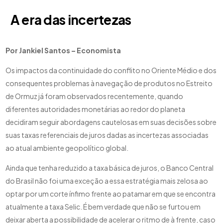
A era das incertezas
Por Jankiel Santos – Economista
Os impactos da continuidade do conflito no Oriente Médio e dos
consequentes problemas à navegação de produtos no Estreito
de Ormuz já foram observados recentemente, quando
diferentes autoridades monetárias ao redor do planeta
decidiram seguir abordagens cautelosas em suas decisões sobre
suas taxas referenciais de juros dadas as incertezas associadas
ao atual ambiente geopolítico global.
Ainda que tenha reduzido a taxa básica de juros, o Banco Central
do Brasil não foi uma exceção a essa estratégia mais zelosa ao
optar por um corte ínfimo frente ao patamar em que se encontra
atualmente a taxa Selic. É bem verdade que não se furtou em
deixar aberta a possibilidade de acelerar o ritmo de à frente, caso